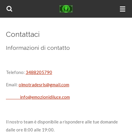
Vai
al
contenuto
principale
Contattaci
Informazioni di contatto
Telefono:
3488205790
Email:
olmotradesrls@gmail.com
info@emozionidiluce.com
Il nostro team è disponibile a rispondere alle tue domande
dalle ore 8:00 alle 19:00.